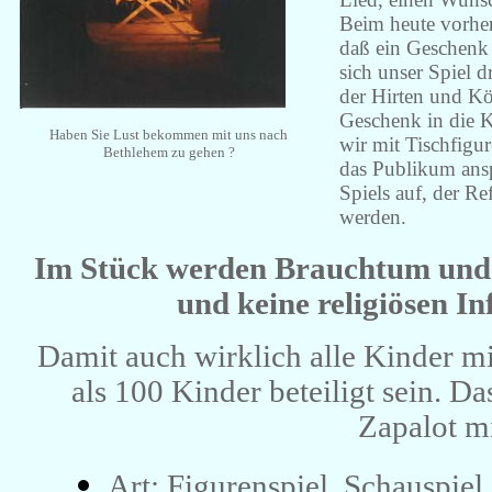
Beim heute vorhe
daß ein Geschenk 
sich unser Spiel 
der Hirten und Kö
Geschenk in die K
Haben Sie Lust bekommen mit uns nach
wir mit Tischfigur
Bethlehem zu gehen ?
das Publikum ansp
Spiels auf, der R
werden.
Im Stück werden Brauchtum und d
und keine religiösen In
Damit auch wirklich alle Kinder mi
als 100 Kinder beteiligt sein. D
Zapalot mi
Art: Figurenspiel, Schauspie