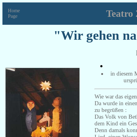
Home
Teatro 
Page
"Wir gehen na
in diesem M
urspr
Wie war das eigen
Da wurde in einem
zu begrüßen :
Das Volk von Beth
dem Kind ein Gesc
Denn damals konnt
Lied, einen Wuns